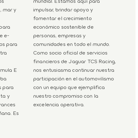
os
mundial. Estamos aquí para
e, mar y
impulsar, brindar apoyo y
fomentar el crecimiento
 para
económico sostenible de
e e-
personas, empresas y
os para
comunidades en todo el mundo.
tra
Como socio oficial de servicios
financieros de Jaguar TCS Racing,
rmula E
nos entusiasma continuar nuestra
eba
participación en el automovilismo
s para
con un equipo que ejemplifica
sta y
nuestro compromiso con la
avances
excelencia operativa.
ñana. Es
s