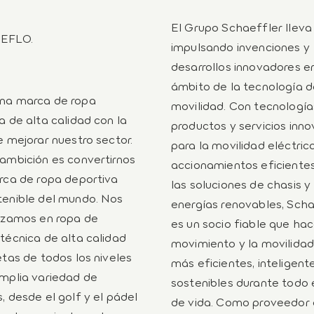
El Grupo Schaeffler lleva
EFLO.
impulsando invenciones y
desarrollos innovadores en
ámbito de la tecnología d
na marca de ropa
movilidad. Con tecnología
a de alta calidad con la
productos y servicios inn
e mejorar nuestro sector.
para la movilidad eléctrica
ambición es convertirnos
accionamientos eficiente
rca de ropa deportiva
las soluciones de chasis y 
enible del mundo. Nos
energías renovables, Scha
izamos en ropa de
es un socio fiable que hac
técnica de alta calidad
movimiento y la movilida
etas de todos los niveles
más eficientes, inteligent
mplia variedad de
sostenibles durante todo e
, desde el golf y el pádel
de vida. Como proveedor of