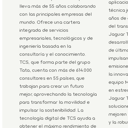
aplicaci
lleva más de 55 años colaborando
técnica 
con las principales empresas del
años de 
mundo. Ofrece una cartera
del tran
integrada de servicios
Jaguar T
empresariales, tecnológicos y de
desarrol
ingeniería basada en la
de últim
consultoría y el conocimiento.
impulsar
TCS, que forma parte del grupo
emisione
Tata, cuenta con más de 614.000
la innov
consultores en 55 países, que
equipo M
trabajan para crear un futuro
en estre
mejor, aprovechando la tecnología
Jaguar T
para transformar la movilidad e
solucion
impulsar la sostenibilidad. La
mejoren 
tecnología digital de TCS ayuda a
y la rob
obtener el máximo rendimiento de