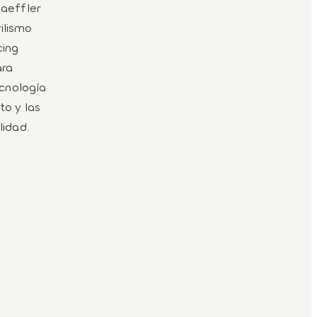
haeffler
ilismo
cing
ara
ecnología
to y las
lidad.