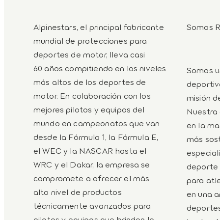
Alpinestars, el principal fabricante
Somos R
mundial de protecciones para
deportes de motor, lleva casi
60 años compitiendo en los niveles
Somos u
más altos de los deportes de
deportiv
motor. En colaboración con los
misión d
mejores pilotos y equipos del
Nuestra 
mundo en campeonatos que van
en la ma
desde la Fórmula 1, la Fórmula E,
más sost
el WEC y la NASCAR hasta el
especial
WRC y el Dakar, la empresa se
deporte 
compromete a ofrecer el más
para atl
alto nivel de productos
en una a
técnicamente avanzados para
deportes
pilotos y equipos que brindan lo