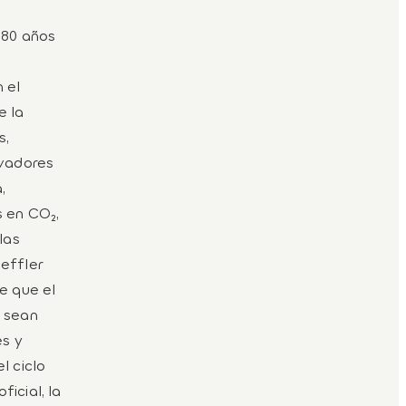
 80 años
 el
e la
s,
ovadores
,
s en CO₂,
las
effler
e que el
d sean
es y
l ciclo
icial, la