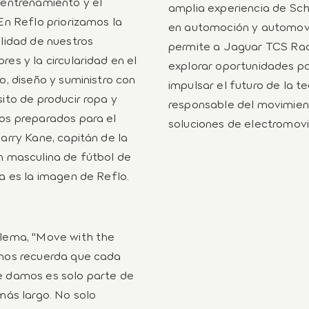
 entrenamiento y el
amplia experiencia de Sc
 En Reflo priorizamos la
en automoción y automov
ilidad de nuestros
permite a Jaguar TCS Ra
res y la circularidad en el
explorar oportunidades p
lo, diseño y suministro con
impulsar el futuro de la t
sito de producir ropa y
responsable del movimien
os preparados para el
soluciones de electromovi
Harry Kane, capitán de la
n masculina de fútbol de
ra es la imagen de Reflo.
lema, "Move with the
nos recuerda que cada
 damos es solo parte de
 más largo. No solo