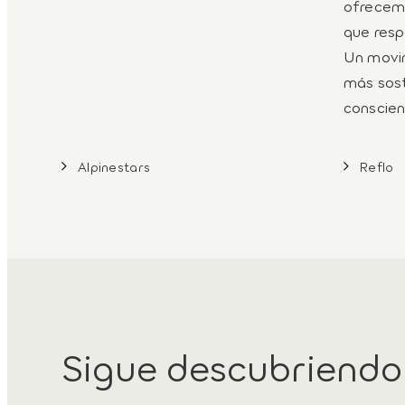
ofrecemo
que res
Un movi
más sost
conscien
Alpinestars
Reflo
Sigue descubriendo