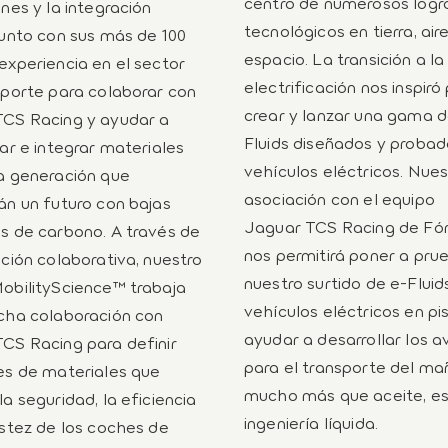
centro de numerosos logr
ones y la integración
tecnológicos en tierra, air
junto con sus más de 100
espacio. La transición a la
experiencia en el sector
electrificación nos inspiró
sporte para colaborar con
crear y lanzar una gama d
CS Racing y ayudar a
Fluids diseñados y probad
lar e integrar materiales
vehículos eléctricos. Nues
a generación que
asociación con el equipo
án un futuro con bajas
Jaguar TCS Racing de Fó
s de carbono. A través de
nos permitirá poner a pru
ación colaborativa, nuestro
nuestro surtido de e-Fluid
obilityScience™ trabaja
vehículos eléctricos en pi
cha colaboración con
ayudar a desarrollar los 
CS Racing para definir
para el transporte del ma
es de materiales que
mucho más que aceite, e
la seguridad, la eficiencia
ingeniería líquida.
ustez de los coches de