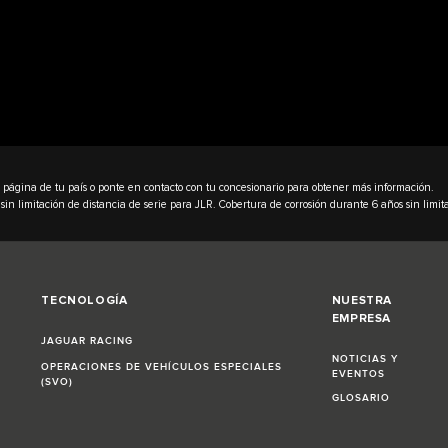
a página de tu país o ponte en contacto con tu concesionario para obtener más información.
sin limitación de distancia de serie para JLR. Cobertura de corrosión durante 6 años sin limita
TECNOLOGÍA
NUESTRA
EMPRESA
JAGUAR RACING
NOTICIAS Y
OPERACIONES DE VEHÍCULOS ESPECIALES
EVENTOS
(SVO)
GLOSARIO