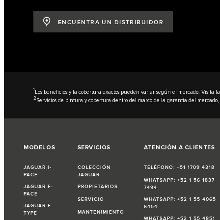
ENCUENTRA UN DISTRIBUIDOR
1
Los beneficios y la cobertura exactos pueden variar según el mercado. Visita l
2
Servicios de pintura y cobertura dentro del marco de la garantía del mercado, 
MODELOS
SERVICIOS
ATENCIÓN A CLIENTES
JAGUAR I-
COLECCIÓN
TELÉFONO: +51 1709 4318
PACE
JAGUAR
WHATSAPP: +52 1 56 1837
JAGUAR F-
PROPIETARIOS
7494
PACE
SERVICIO
WHATSAPP: +52 1 55 4065
JAGUAR F-
6454
MANTENIMIENTO
TYPE
WHATSAPP: +52 1 55 4851