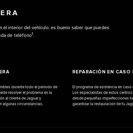
TERA
n el interior del vehículo, es bueno saber que puedes
1
ada de teléfono
.
TERA
REPARACIÓN EN CASO 
onibles durante todo el periodo de
El programa de asistencia en caso 
ede resolver el problema en la
Los especialistas de estos centros 
ión al cliente de Jaguar y
desde pequeñas imperfecciones ha
n algunas circunstancias,
garantizar la restauración de tu Ja