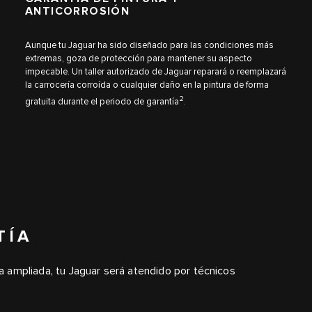
ANTICORROSIÓN
Aunque tu Jaguar ha sido diseñado para las condiciones más
extremas, goza de protección para mantener su aspecto
impecable. Un taller autorizado de Jaguar reparará o reemplazará
la carrocería corroída o cualquier daño en la pintura de forma
2
gratuita durante el periodo de garantía
.
TÍA
tía ampliada, tu Jaguar será atendido por técnicos